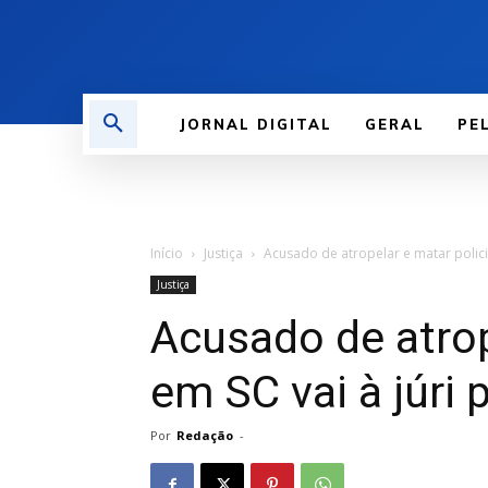
JORNAL DIGITAL
GERAL
PE
Início
Justiça
Acusado de atropelar e matar policia
Justiça
Acusado de atrop
em SC vai à júri 
Por
Redação
-