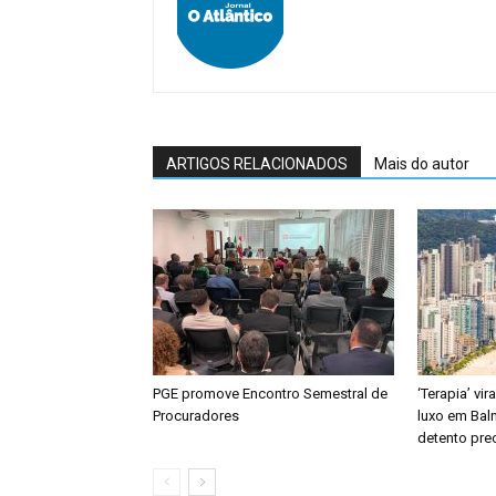
ARTIGOS RELACIONADOS
Mais do autor
PGE promove Encontro Semestral de
‘Terapia’ vi
Procuradores
luxo em Bal
detento prec