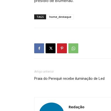
presídio de Blumenau.
TAGS
home_destaque
Artigo anterior
Praia do Perequê recebe iluminação de Led
Redação