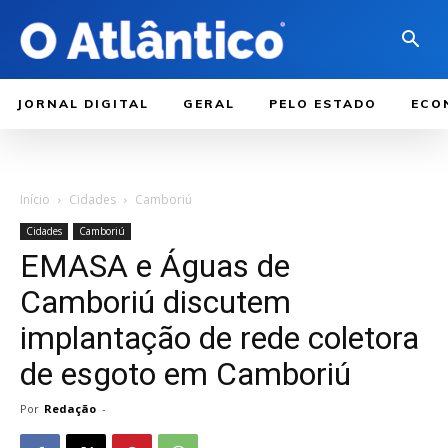
JORNAL DIGITAL
GERAL
PELO ESTADO
ECO
Início
Cidades
Camboriú
Cidades
Camboriú
EMASA e Águas de
Camboriú discutem
implantação de rede coletora
de esgoto em Camboriú
Por
Redação
-