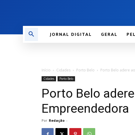
JORNAL DIGITAL
GERAL
PE
Início
Cidades
Porto Belo
Porto Belo adere a
Cidades
Porto Belo
Porto Belo adere
Empreendedora
Por
Redação
-