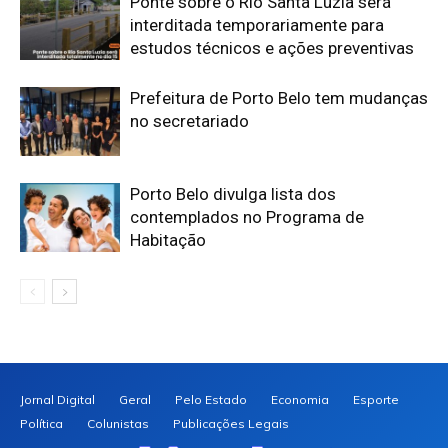
Ponte sobre o Rio Santa Luzia será
interditada temporariamente para
estudos técnicos e ações preventivas
​Prefeitura de Porto Belo tem mudanças
no secretariado
​Porto Belo divulga lista dos
contemplados no Programa de
Habitação
Jornal Digital
Geral
Pelo Estado
Economia
Esporte
Política
Colunistas
Publicações Legais