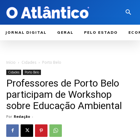
JORNAL DIGITAL
GERAL
PELO ESTADO
ECO
Início
Cidades
Porto Belo
Cidades
Porto Belo
Professores de Porto Belo
participam de Workshop
sobre Educação Ambiental
Por
Redação
-