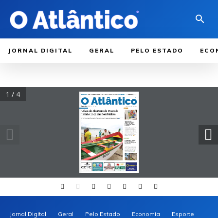
JORNAL DIGITAL
GERAL
PELO ESTADO
ECO
1 / 4
Jornal Digital
Geral
Pelo Estado
Economia
Esporte