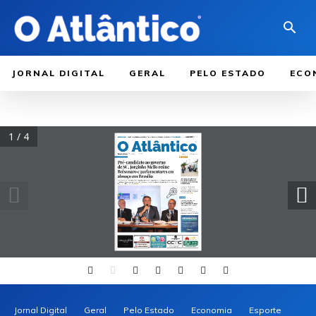
JORNAL DIGITAL
GERAL
PELO ESTADO
ECO
1 / 4
Jornal Digital
Geral
Pelo Estado
Economia
Esporte