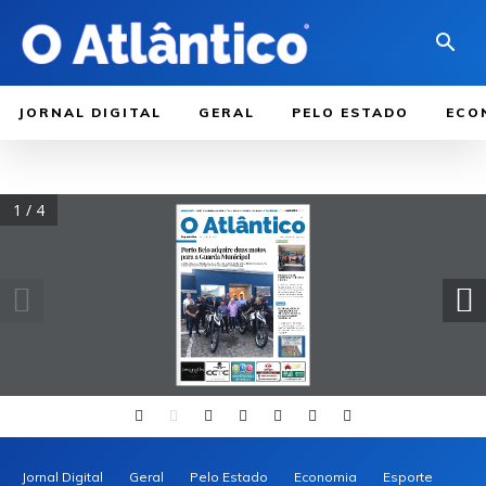
JORNAL DIGITAL
GERAL
PELO ESTADO
ECO
1 / 4
Jornal Digital
Geral
Pelo Estado
Economia
Esporte