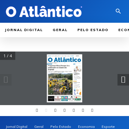
JORNAL DIGITAL
GERAL
PELO ESTADO
ECO
1 / 4
Jornal Digital
Geral
Pelo Estado
Economia
Esporte