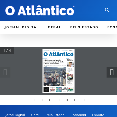
JORNAL DIGITAL
GERAL
PELO ESTADO
ECO
1 / 4
Jornal Digital
Geral
Pelo Estado
Economia
Esporte