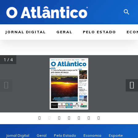
JORNAL DIGITAL
GERAL
PELO ESTADO
ECO
1 / 4
Jornal Digital
Geral
Pelo Estado
Economia
Esporte