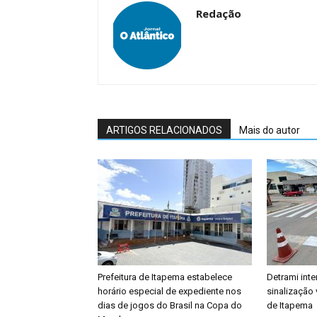
Redação
ARTIGOS RELACIONADOS
Mais do autor
Prefeitura de Itapema estabelece
Detrami inte
horário especial de expediente nos
sinalização 
dias de jogos do Brasil na Copa do
de Itapema