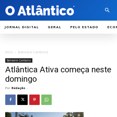
JORNAL DIGITAL
GERAL
PELO ESTADO
ECO
Início
Balneário Camboriú
Balneário Camboriú
Atlântica Ativa começa neste
domingo
Por
Redação
-