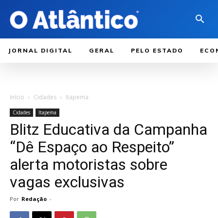
JORNAL DIGITAL
GERAL
PELO ESTADO
ECO
Início
Cidades
Itapema
Cidades
Itapema
Blitz Educativa da Campanha
“Dê Espaço ao Respeito”
alerta motoristas sobre
vagas exclusivas
Por
Redação
-