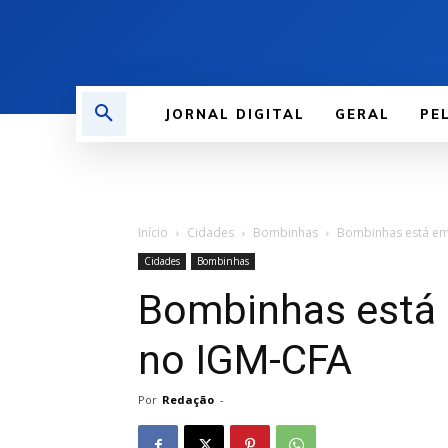
JORNAL DIGITAL
GERAL
PE
Início
Cidades
Bombinhas
Bombinhas está em
Cidades
Bombinhas
Bombinhas está 
no IGM-CFA
Por
Redação
-