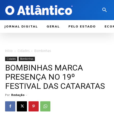
JORNAL DIGITAL
GERAL
PELO ESTADO
ECO
Início
Cidades
Bombinhas
Cidades
Bombinhas
BOMBINHAS MARCA
PRESENÇA NO 19º
FESTIVAL DAS CATARATAS
Por
Redação
-