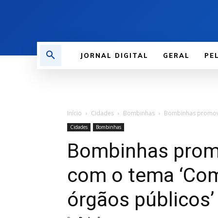
JORNAL DIGITAL
GERAL
PE
Início
Cidades
Bombinhas
Bombinhas promove
Cidades
Bombinhas
Bombinhas promo
com o tema ‘Com
órgãos públicos’