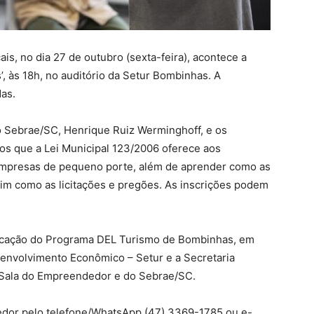
s, no dia 27 de outubro (sexta-feira), acontece a
, às 18h, no auditório da Setur Bombinhas. A
das.
do Sebrae/SC, Henrique Ruiz Werminghoff, e os
os que a Lei Municipal 123/2006 oferece aos
presas de pequeno porte, além de aprender como as
im como as licitações e pregões. As inscrições podem
ificação do Programa DEL Turismo de Bombinhas, em
senvolvimento Econômico – Setur e a Secretaria
a Sala do Empreendedor e do Sebrae/SC.
dor pelo telefone/WhatsApp (47) 3369-1785 ou e-