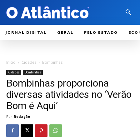
JORNAL DIGITAL
GERAL
PELO ESTADO
ECO
Início
Cidades
Bombinhas
Cidades
Bombinhas
Bombinhas proporciona
diversas atividades no ‘Verão
Bom é Aqui’
Por
Redação
-