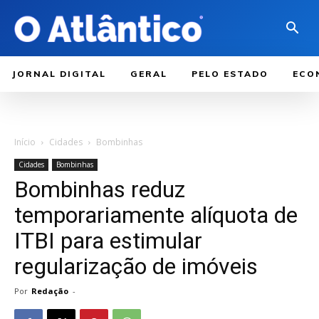
JORNAL DIGITAL
GERAL
PELO ESTADO
ECO
Início
Cidades
Bombinhas
Cidades
Bombinhas
Bombinhas reduz
temporariamente alíquota de
ITBI para estimular
regularização de imóveis
Por
Redação
-