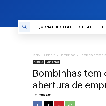
JORNAL DIGITAL
GERAL
PE
Início
Cidades
Bombinhas
Bombinhas tem o m
Cidades
Bombinhas
Bombinhas tem 
abertura de emp
Por
Redação
-