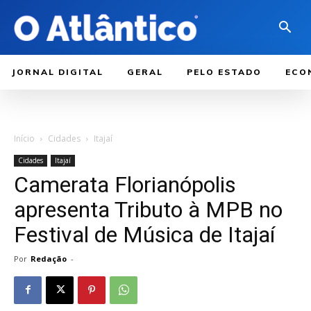
JORNAL DIGITAL
GERAL
PELO ESTADO
ECO
Início
Cidades
Itajaí
Cidades
Itajaí
Camerata Florianópolis
apresenta Tributo à MPB no
Festival de Música de Itajaí
Por
Redação
-