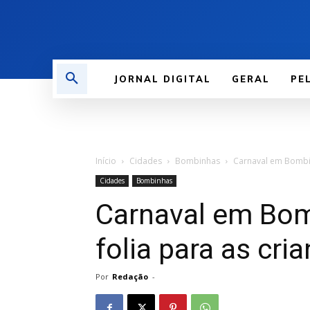
JORNAL DIGITAL
GERAL
PE
Início
Cidades
Bombinhas
Carnaval em Bombin
Cidades
Bombinhas
Carnaval em Bo
folia para as cri
Por
Redação
-