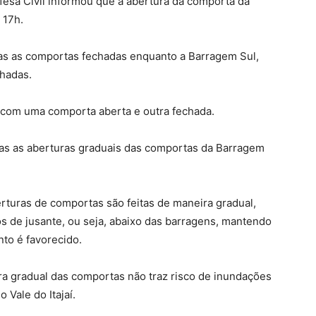
esa Civil informou que a abertura da comporta da
 17h.
as as comportas fechadas enquanto a Barragem Sul,
hadas.
 com uma comporta aberta e outra fechada.
das as aberturas graduais das comportas da Barragem
turas de comportas são feitas de maneira gradual,
s de jusante, ou seja, abaixo das barragens, mantendo
to é favorecido.
ra gradual das comportas não traz risco de inundações
 Vale do Itajaí.