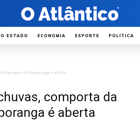
LO ESTADO
ECONOMIA
ESPORTE
POLÍTICA
da barragem em Ituporanga é aberta
chuvas, comporta da
poranga é aberta