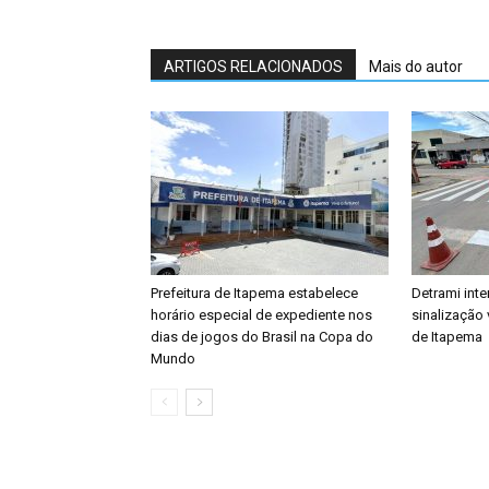
ARTIGOS RELACIONADOS
Mais do autor
Prefeitura de Itapema estabelece
Detrami inte
horário especial de expediente nos
sinalização 
dias de jogos do Brasil na Copa do
de Itapema
Mundo