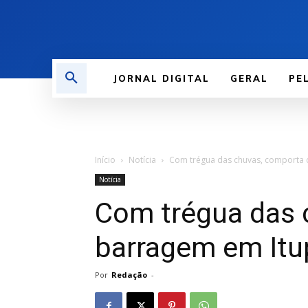
JORNAL DIGITAL
GERAL
PE
Início
Notícia
Com trégua das chuvas, comporta 
Notícia
Com trégua das 
barragem em Itu
Por
Redação
-