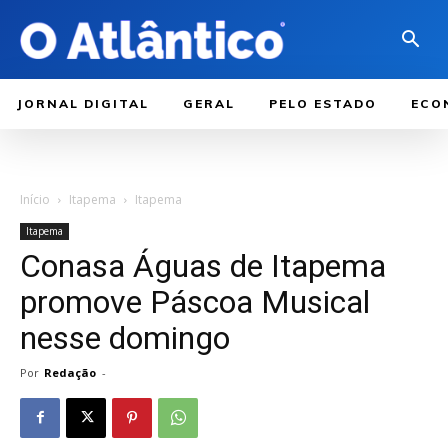
JORNAL DIGITAL
GERAL
PELO ESTADO
ECO
Início
Itapema
Itapema
Itapema
Conasa Águas de Itapema
promove Páscoa Musical
nesse domingo
Por
Redação
-