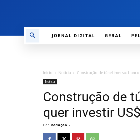
JORNAL DIGITAL
GERAL
PE
Início
Notícia
Construção de túnel imerso: banco 
Notícia
Construção de t
quer investir US
Por
Redação
-