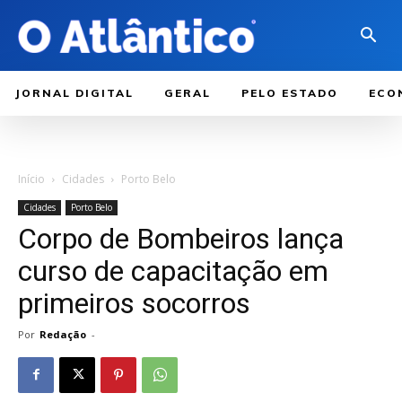
JORNAL DIGITAL
GERAL
PELO ESTADO
ECO
Início
Cidades
Porto Belo
Cidades
Porto Belo
Corpo de Bombeiros lança
curso de capacitação em
primeiros socorros
Por
Redação
-