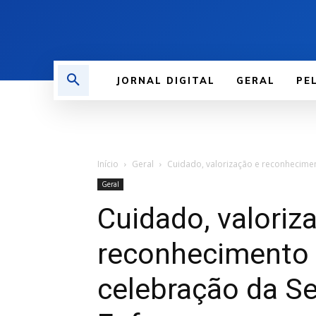
JORNAL DIGITAL
GERAL
PE
Início
Geral
Cuidado, valorização e reconhecim
Geral
Cuidado, valoriz
reconhecimento
celebração da S