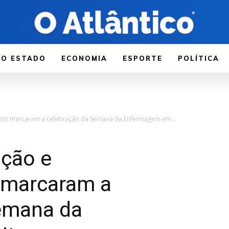
LO ESTADO
ECONOMIA
ESPORTE
POLÍTICA
ento marcaram a celebração da Semana da Enfermagem em...
ação e
 marcaram a
emana da