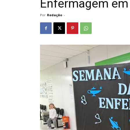
Enfermagem em 
Por
Redação
-