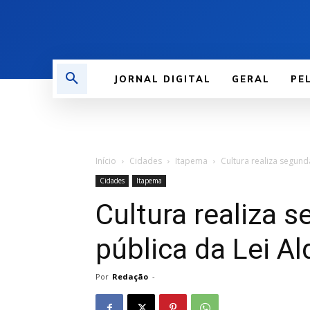
JORNAL DIGITAL
GERAL
PE
Início
Cidades
Itapema
Cultura realiza segund
Cidades
Itapema
Cultura realiza 
pública da Lei Al
Por
Redação
-