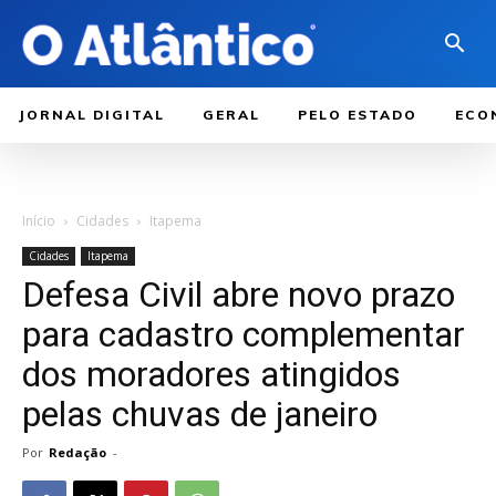
JORNAL DIGITAL
GERAL
PELO ESTADO
ECO
Início
Cidades
Itapema
Cidades
Itapema
Defesa Civil abre novo prazo
para cadastro complementar
dos moradores atingidos
pelas chuvas de janeiro
Por
Redação
-