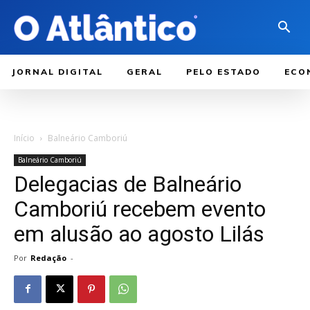
JORNAL DIGITAL
GERAL
PELO ESTADO
ECO
Início
Balneário Camboriú
Balneário Camboriú
Delegacias de Balneário
Camboriú recebem evento
em alusão ao agosto Lilás
Por
Redação
-