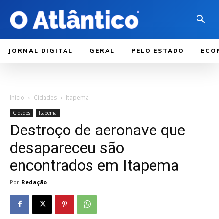
JORNAL DIGITAL
GERAL
PELO ESTADO
ECO
Início
Cidades
Itapema
Cidades
Itapema
Destroço de aeronave que
desapareceu são
encontrados em Itapema
Por
Redação
-