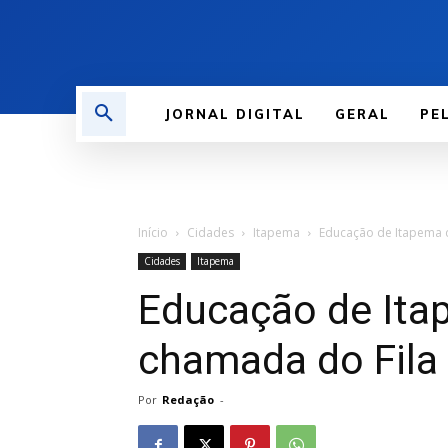
JORNAL DIGITAL
GERAL
PE
Início
Cidades
Itapema
Educação de Itapema d
Cidades
Itapema
Educação de Ita
chamada do Fila
Por
Redação
-