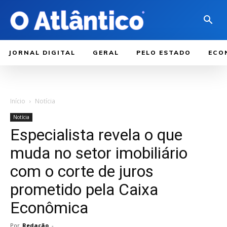
JORNAL DIGITAL
GERAL
PELO ESTADO
ECO
Início
Notícia
Notícia
Especialista revela o que
muda no setor imobiliário
com o corte de juros
prometido pela Caixa
Econômica
Por
Redação
-