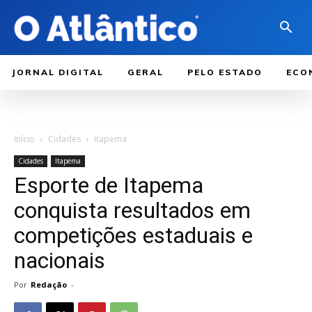
JORNAL DIGITAL
GERAL
PELO ESTADO
ECO
Início
Cidades
Itapema
Cidades
Itapema
Esporte de Itapema
conquista resultados em
competições estaduais e
nacionais
Por
Redação
-