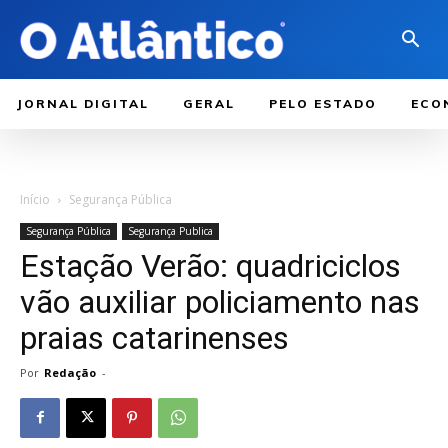
JORNAL DIGITAL
GERAL
PELO ESTADO
ECO
Início
Segurança Pública
Segurança Pública
Segurança Publica
Estação Verão: quadriciclos
vão auxiliar policiamento nas
praias catarinenses
Por
Redação
-