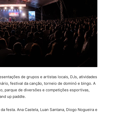
entações de grupos e artistas locais, DJs, atividades
inário, festival da canção, torneio de dominó e bingo. A
o, parque de diversões e competições esportivas,
tand up paddle.
da festa. Ana Castela, Luan Santana, Diogo Nogueira e