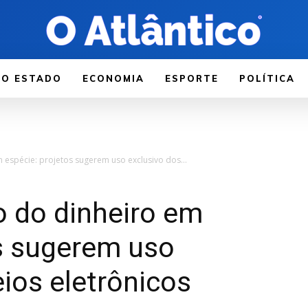
LO ESTADO
ECONOMIA
ESPORTE
POLÍTICA
 espécie: projetos sugerem uso exclusivo dos...
o do dinheiro em
os sugerem uso
ios eletrônicos