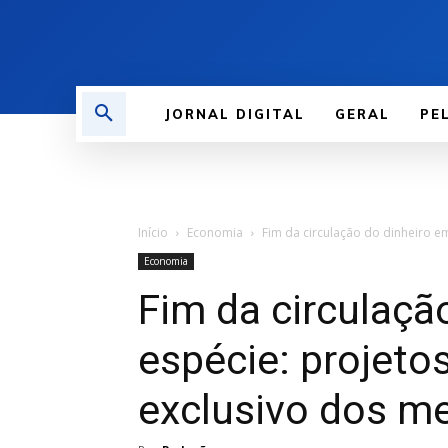
JORNAL DIGITAL
GERAL
PE
Início
Economia
Fim da circulação do dinheiro em
Economia
Fim da circulaçã
espécie: projet
exclusivo dos me