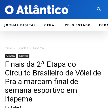
JORNAL DIGITAL
GERAL
PELO ESTADO
ECO
Início
Cidades
Itapema
Cidades
Itapema
Finais da 2ª Etapa do
Circuito Brasileiro de Vôlei de
Praia marcam final de
semana esportivo em
Itapema
Por
Redação
-