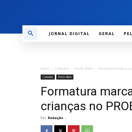
JORNAL DIGITAL
GERAL
PE
Início
Cidades
Porto Belo
Formatura marca a 
Cidades
Porto Belo
Formatura marca
crianças no PRO
Por
Redação
-