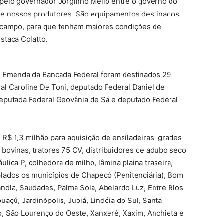
 pelo governador Jorginho Mello entre o governo do
te nossos produtores. São equipamentos destinados
o campo, para que tenham maiores condições de
staca Colatto.
 Emenda da Bancada Federal foram destinados 29
al Caroline De Toni, deputado Federal Daniel de
deputada Federal Geovânia de Sá e deputado Federal
 R$ 1,3 milhão para aquisição de ensiladeiras, grades
s bovinas, tratores 75 CV, distribuidores de adubo seco
áulica P, colhedora de milho, lâmina plaina traseira,
lados os municípios de Chapecó (Penitenciária), Bom
ndia, Saudades, Palma Sola, Abelardo Luz, Entre Rios
uaçú, Jardinópolis, Jupiá, Lindóia do Sul, Santa
, São Lourenço do Oeste, Xanxerê, Xaxim, Anchieta e