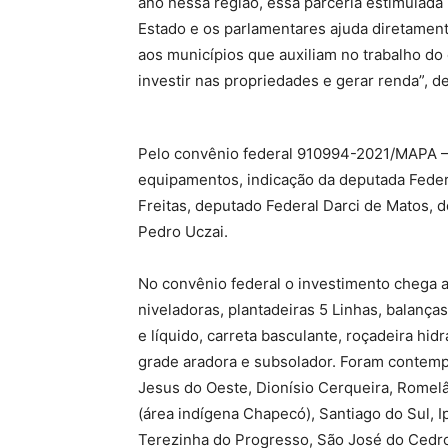
ano nessa região, essa parceria estimulada
Estado e os parlamentares ajuda diretamen
aos municípios que auxiliam no trabalho d
investir nas propriedades e gerar renda”, de
Pelo convênio federal 910994-2021/MAPA –
equipamentos, indicação da deputada Feder
Freitas, deputado Federal Darci de Matos, 
Pedro Uczai.
No convênio federal o investimento chega a
niveladoras, plantadeiras 5 Linhas, balança
e líquido, carreta basculante, roçadeira hidr
grade aradora e subsolador. Foram contemp
Jesus do Oeste, Dionísio Cerqueira, Romelâ
(área indígena Chapecó), Santiago do Sul, Ip
Terezinha do Progresso, São José do Cedro