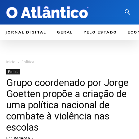
JORNAL DIGITAL
GERAL
PELO ESTADO
ECO
Início
Política
Política
Grupo coordenado por Jorge
Goetten propõe a criação de
uma política nacional de
combate à violência nas
escolas
Por
Redação
-