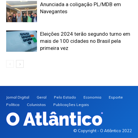
Anunciada a coligação PL/MDB em
Navegantes
Eleições 2024 terão segundo turno em
mais de 100 cidades no Brasil pela
primeira vez
Jornal Digital
Geral
Pelo Estado
Economia
Esporte
Política
Colunistas
Publicações Legais
© Copyright - O Atlântico 2022