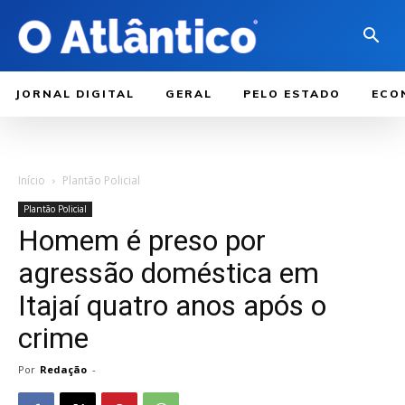
JORNAL DIGITAL
GERAL
PELO ESTADO
ECO
Início
Plantão Policial
Plantão Policial
Homem é preso por
agressão doméstica em
Itajaí quatro anos após o
crime
Por
Redação
-