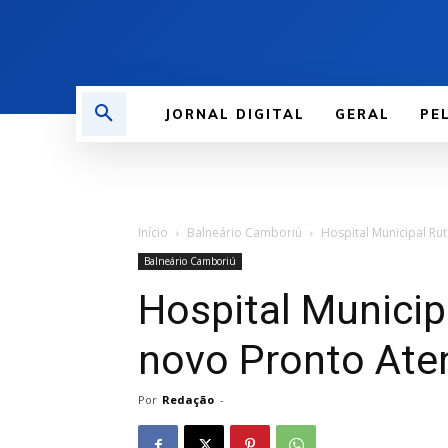
JORNAL DIGITAL
GERAL
PE
Início
Balneário Camboriú
Hospital Municipal Ru
Balneário Camboriú
Hospital Municip
novo Pronto Ate
Por
Redação
-