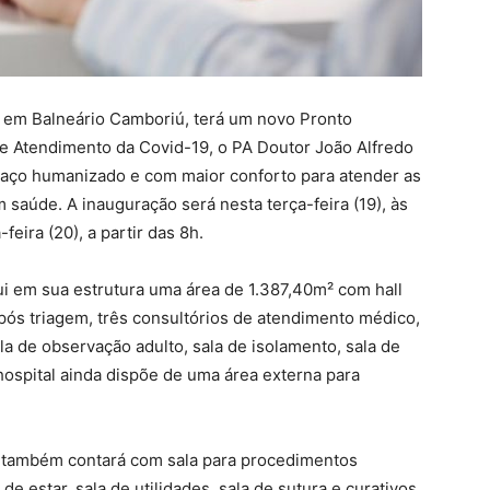
 em Balneário Camboriú, terá um novo Pronto
de Atendimento da Covid-19, o PA Doutor João Alfredo
ço humanizado e com maior conforto para atender as
aúde. A inauguração será nesta terça-feira (19), às
eira (20), a partir das 8h.
 em sua estrutura uma área de 1.387,40m² com hall
 pós triagem, três consultórios de atendimento médico,
ala de observação adulto, sala de isolamento, sala de
ospital ainda dispõe de uma área externa para
 também contará com sala para procedimentos
de estar, sala de utilidades, sala de sutura e curativos,