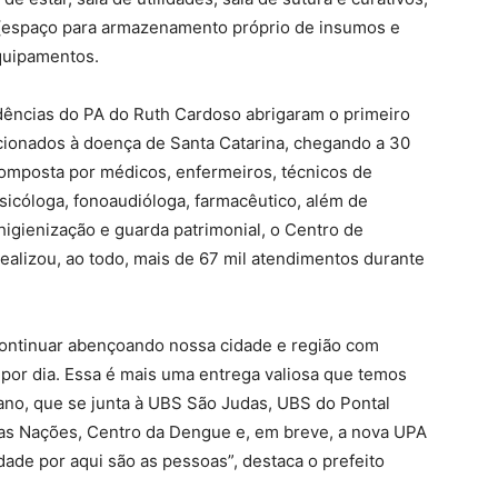
L (espaço para armazenamento próprio de insumos e
quipamentos.
ências do PA do Ruth Cardoso abrigaram o primeiro
cionados à doença de Santa Catarina, chegando a 30
composta por médicos, enfermeiros, técnicos de
psicóloga, fonoaudióloga, farmacêutico, além de
 higienização e guarda patrimonial, o Centro de
alizou, ao todo, mais de 67 mil atendimentos durante
i continuar abençoando nossa cidade e região com
por dia. Essa é mais uma entrega valiosa que temos
ano, que se junta à UBS São Judas, UBS do Pontal
 das Nações, Centro da Dengue e, em breve, a nova UPA
idade por aqui são as pessoas”, destaca o prefeito