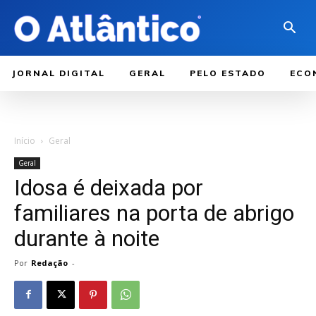
JORNAL DIGITAL
GERAL
PELO ESTADO
ECO
Início
Geral
Geral
Idosa é deixada por
familiares na porta de abrigo
durante à noite
Por
Redação
-