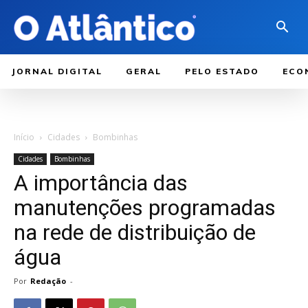
JORNAL DIGITAL
GERAL
PELO ESTADO
ECO
Início
Cidades
Bombinhas
Cidades
Bombinhas
A importância das
manutenções programadas
na rede de distribuição de
água
Por
Redação
-