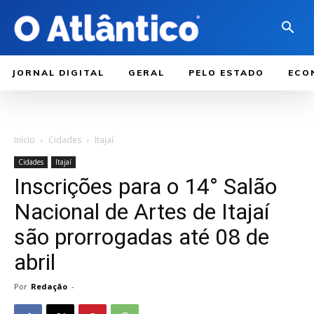
JORNAL DIGITAL
GERAL
PELO ESTADO
ECO
Início
Cidades
Itajaí
Cidades
Itajaí
Inscrições para o 14° Salão
Nacional de Artes de Itajaí
são prorrogadas até 08 de
abril
Por
Redação
-