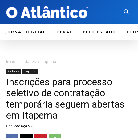
JORNAL DIGITAL
GERAL
PELO ESTADO
ECO
Início
Cidades
Itapema
Cidades
Itapema
Inscrições para processo
seletivo de contratação
temporária seguem abertas
em Itapema
Por
Redação
-