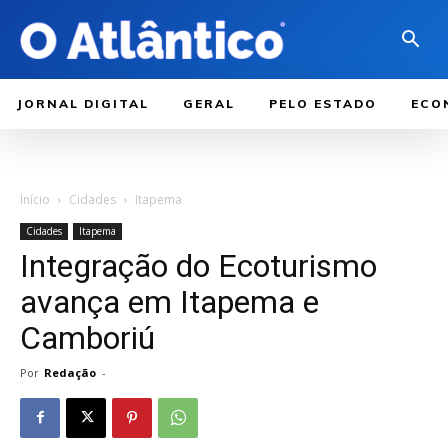
JORNAL DIGITAL
GERAL
PELO ESTADO
ECO
Início
Cidades
Itapema
Cidades
Itapema
Integração do Ecoturismo
avança em Itapema e
Camboriú
Por
Redação
-