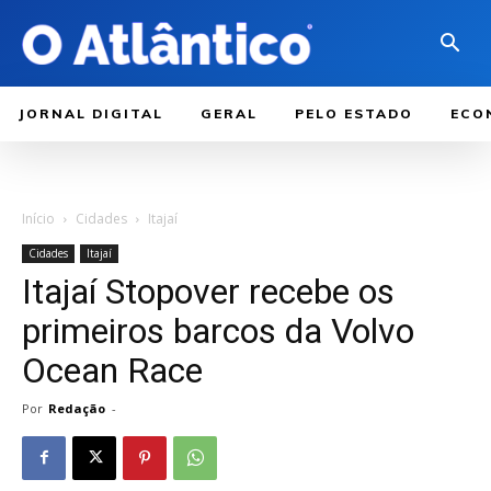
JORNAL DIGITAL
GERAL
PELO ESTADO
ECO
Início
Cidades
Itajaí
Cidades
Itajaí
Itajaí Stopover recebe os
primeiros barcos da Volvo
Ocean Race
Por
Redação
-