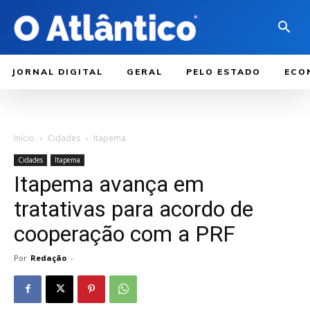
JORNAL DIGITAL
GERAL
PELO ESTADO
ECO
Início
Cidades
Itapema
Cidades
Itapema
Itapema avança em
tratativas para acordo de
cooperação com a PRF
Por
Redação
-