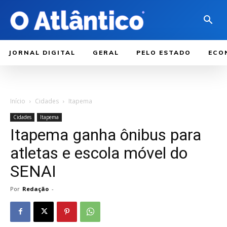
JORNAL DIGITAL
GERAL
PELO ESTADO
ECO
Início
Cidades
Itapema
Cidades
Itapema
Itapema ganha ônibus para
atletas e escola móvel do
SENAI
Por
Redação
-